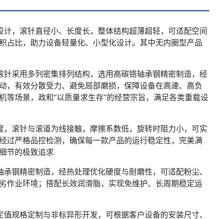
设计，滚针直径小、长度长，整体结构超薄超轻，可适配空间
积占比，助力设备轻量化、小型化设计。其中无内圈型产品
滚针采用多列密集排列结构，选用高碳铬轴承钢精密制造，经
动，有效分散受力、避免局部磨损，保障设备在高速、高负
机等场景，政和“以质量求生存”的经营宗旨，满足各类重载设
度，滚针与滚道为线接触，摩擦系数低，旋转时阻力小，可实
经过严格品控检测，确保每一款产品的运行稳定性，完美满
细节的极致追求
轴承钢精密制造，经热处理优化硬度与耐磨性，可适配粉尘、
劣作业环境；搭配长效润滑脂，实现免维护、长周期稳定运
定值规格定制与非标异形开发，可根据客户设备的安装尺寸、