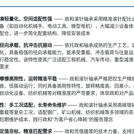
凑轻量化，空间适配性强
—— 政和滚针轴承采用精准滚针配比
备（如自动化机械手、电动工具、微型电机），大幅减少设备体
配合，进一步简化配套结构、降低安装成本
径向承载，抗冲击抗振动
—— 依托政和轴承成熟的生产工艺，
化，具备极强的径向承载能力，能承受重载、冲击载荷与往复运
行稳定性。该特性使其广泛适配工程机械、汽车传动、重型减速
需求
微信号：
摩擦高刚性，运转精准平稳
—— 政和滚针轴承严格把控生产精
点击复制微信号
音、低振动运行；同时具备高刚性特性，旋转精度高、回差小，
自动化设备、纺织机械等对精准度的严苛要求，体现政和对产品
性：多工况适配，长寿命免维护
—— 政和滚针轴承采用高碳铬
重载等复杂工况，适配钢厂、矿山机械、纺织机械等多领域的恶
后期维护成本，践行政和“为客户省心降耗”的服务理念
定值非标，精准匹配需求
—— 政和凭借雄厚的技术力量，支持