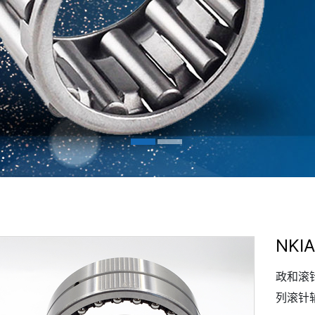
NKI
政和滚
列滚针