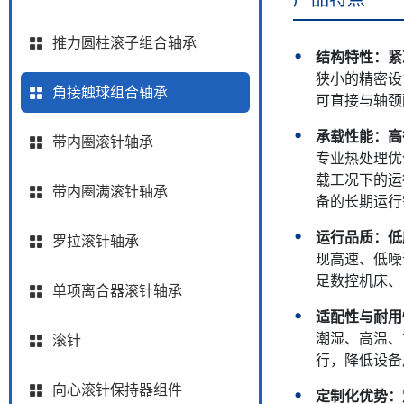
推力圆柱滚子组合轴承
结构特性：紧
狭小的精密设
角接触球组合轴承
可直接与轴颈
承载性能：高
带内圈滚针轴承
专业热处理优
载工况下的运
带内圈满滚针轴承
备的长期运行
运行品质：低
罗拉滚针轴承
现高速、低噪
足数控机床、
单项离合器滚针轴承
适配性与耐用
潮湿、高温、
滚针
行，降低设备
向心滚针保持器组件
定制化优势：