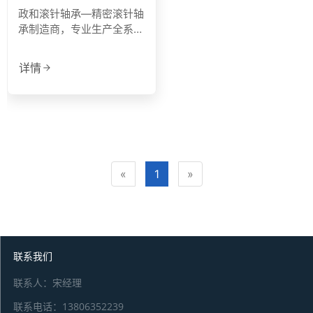
点击复制微信号
政和滚针轴承—精密滚针轴
承制造商，专业生产全系列
滚针轴承与非标定制轴承
详情
«
1
»
联系我们
联系人：宋经理
联系电话：13806352239