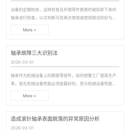
设备的定期检修，运转检查及外围零件更换时被拆卸下来的
轴承进行检查，以次判断可否再次使用或使用情况的好与
坏。要仔细调查和记录被拆下来的轴承和外观情况，为了弄
More +
清和调查润滑剂的剩余量，取样以后，要很好地清洗一下轴
承。其次检查滚道面，滚动面和配合面的状况以及保持架的
磨损状态等有无损伤和异常情况。
轴承故障三大识别法
2026-03-01
轴承作为机械设备上的精密零部件，如何想要工厂提高生产
微信号：
率，首先机械设备性能必须是最好的，而与机械设备性能使
用的关系最大之一——轴承。因此工厂在进行生产加工时，
点击复制微信号
More +
一定要对机械设备中的轴承进行良好的检查。
造成滚针轴承表面脱落的异常原因分析
2026-03-01