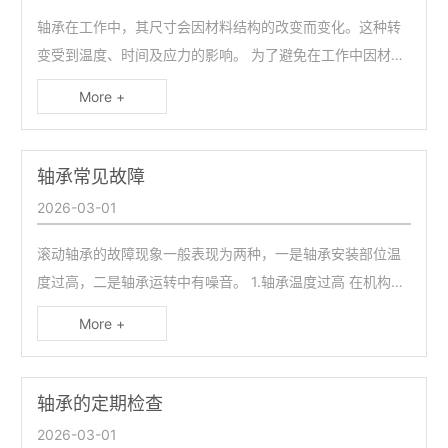
轴承在工作中，其尺寸会因材料结构的改变而变化。这种转
变受到温度、时间及应力的影响。 为了避免在工作中因材料
的结构改变而发生不允许的尺寸变化，轴承材料必须经过特
More +
殊的热处理。
轴承常见故障
2026-03-01
滚动轴承的故障现象一般表现为两种，一是轴承安装部位温
度过高，二是轴承运转中有噪音。 1.轴承温度过高 在机构运
转时，安装轴承的部位允许有一定的温度，当用手抚摸机构
More +
外壳时，应以不感觉烫手为正常，反之则表明轴承温度过
高。
轴承的定期检查
2026-03-01