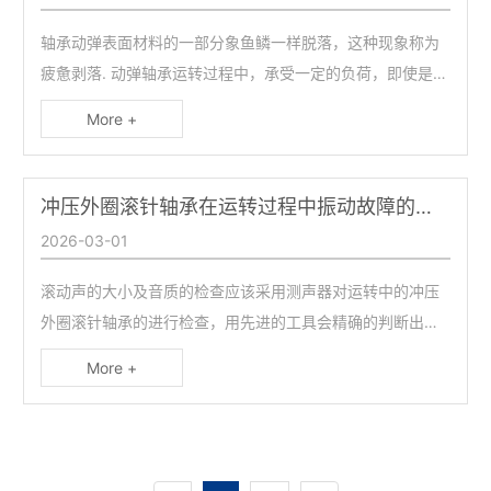
轴承动弹表面材料的一部分象鱼鳞一样脱落，这种现象称为
疲惫剥落. 动弹轴承运转过程中，承受一定的负荷，即使是静
态负荷，但对钢球和滚道而言，其应力却是轮回往复的，材
More +
料将发生动弹疲惫从而使轴承达到寿命。此外还有数种不同
定义的轴承“寿命”，其中之一即所谓的“工作寿命”，它表示某
一滚针轴承在损坏之前可达到的实际寿命是由磨损、损坏通
冲压外圈滚针轴承在运转过程中振动故障的检查
常并非由疲惫所致，而是由磨损、侵蚀、密封损坏等原因造
2026-03-01
成。
滚动声的大小及音质的检查应该采用测声器对运转中的冲压
外圈滚针轴承的进行检查，用先进的工具会精确的判断出问
题的所在，轴承即使有轻微的剥离等损伤，也会发出异常音
More +
和不规则音，用测声器能够分辨。