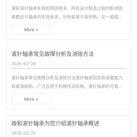
滚轮滚针轴承失效的原因很多，所有设计制造过程的影响因
素都会与轴承的失效有关，分析起来不易判断。在一般情况
下，大体上可以从使用因素和内在因素两方面考虑和分析。
More +
滚针轴承常见故障分析及消除方法
2026-02-28
滚针轴承常见故障分析及消除方法滚针轴承因其高承载能力
和紧凑结构，广泛应用于机械传动系统。滚针轴承的可靠性
取决于设计选型、安装精度和维护周期的系统性管理。建议
More +
每运行2000小时进行状态监测（振动值≤4.5mm/s为正
常），结合铁谱分析提前预判故障，可延长寿命30%以上。
政和滚针轴承为您介绍滚针轴承概述
2026-02-25