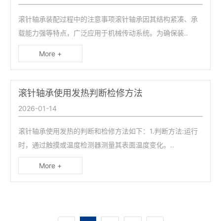
度，加工精度和表面质量应与轴承套圈的滚道相仿。此种轴
承仅能承受径向载荷
滚针轴承装配过程中的注意事项滚针轴承因其结构紧凑、承
载能力强等特点，广泛应用于机械传动系统。为确保装..
More +
滚针轴承使用发热判断检修方法
2026-01-14
滚针轴承使用发热的判断和检修方法如下：1.判断方法:运行
时，通过触摸或温度检测器测量其表面温度变化。..
More +