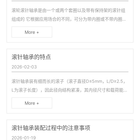
滚轮滚针轴承是由一个或两个套圈以及带有保持架的滚针组
组成的 它根据应用场合的不同，可分为带内圈或不带内圈的
轴承。
More +
滚针轴承的特点
2026-02-03
滚针轴承装有细而长的滚子（滚子直径D≤5mm，L/D≥2.5，
微信号：
L为滚子长度），因此径向结构紧凑，其内径尺寸和载荷能力
与其它类型轴承相同时，外径最小，特别适用于径向安装尺
点击复制微信号
More +
寸受限制的支承结果。根据使用场合不同，可选用无内圈的
轴承或滚针和保持架组件，此时与轴承相配的轴颈表面和外
壳孔表面直接作为轴承的内、外滚动表面，为保证载荷能力
滚针轴承装配过程中的注意事项
和运转性能与有套圈轴承相同，轴或外壳孔滚道表面的硬
2026-01-19