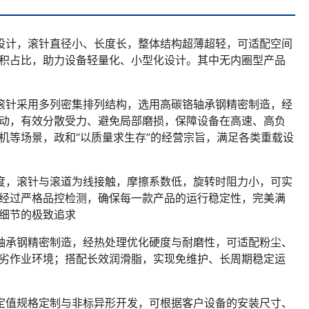
设计，滚针直径小、长度长，整体结构超薄超轻，可适配空间
积占比，助力设备轻量化、小型化设计。其中无内圈型产品
滚针采用多列密集排列结构，选用高碳铬轴承钢精密制造，经
动，有效分散受力、避免局部磨损，保障设备在高速、高负
机等场景，政和“以质量求生存”的经营宗旨，满足各类重载设
度，滚针与滚道为线接触，摩擦系数低，旋转时阻力小，可实
经过严格品控检测，确保每一款产品的运行稳定性，完美满
细节的极致追求
轴承钢精密制造，经热处理优化硬度与耐磨性，可适配粉尘、
劣作业环境；搭配长效润滑脂，实现免维护、长周期稳定运
定值规格定制与非标异形开发，可根据客户设备的安装尺寸、