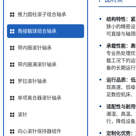
推力圆柱滚子组合轴承
结构特性：紧
狭小的精密设
角接触球组合轴承
可直接与轴颈
承载性能：高
带内圈滚针轴承
专业热处理优
载工况下的运
带内圈满滚针轴承
备的长期运行
运行品质：低
罗拉滚针轴承
现高速、低噪
足数控机床、
单项离合器滚针轴承
适配性与耐用
潮湿、高温、
滚针
行，降低设备
向心滚针保持器组件
定制化优势：