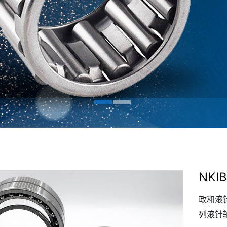
NK
政和滚
列滚针