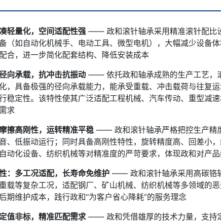
凑轻量化，空间适配性强
—— 政和滚针轴承采用精准滚针配比
备（如自动化机械手、电动工具、微型电机），大幅减少设备体
配合，进一步简化配套结构、降低安装成本
径向承载，抗冲击抗振动
—— 依托政和轴承成熟的生产工艺，
化，具备极强的径向承载能力，能承受重载、冲击载荷与往复运
行稳定性。该特性使其广泛适配工程机械、汽车传动、重型减速
微信号：
需求
点击复制微信号
摩擦高刚性，运转精准平稳
—— 政和滚针轴承严格把控生产精
音、低振动运行；同时具备高刚性特性，旋转精度高、回差小，
自动化设备、纺织机械等对精准度的严苛要求，体现政和对产品
性：多工况适配，长寿命免维护
—— 政和滚针轴承采用高碳铬
重载等复杂工况，适配钢厂、矿山机械、纺织机械等多领域的恶
后期维护成本，践行政和“为客户省心降耗”的服务理念
定值非标，精准匹配需求
—— 政和凭借雄厚的技术力量，支持